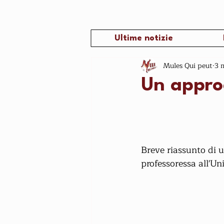
Ultime notizie
Mules Qui peut
3 
Un approc
Breve riassunto di
professoressa all'Un