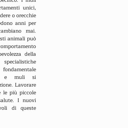
ecifico. I muli 
amenti unici, 
dere o orecchie 
iedono anni per 
ambiano mai. 
sti animali può 
 comportamento 
volezza della 
pecialistiche 
È fondamentale 
i e muli si 
ione. Lavorare 
le più piccole 
lute. I nuovi 
oli di queste 