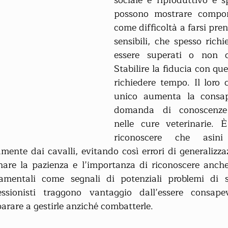
sociale e riproduttivo è sp
possono mostrare comport
come difficoltà a farsi pren
sensibili, che spesso rich
essere superati o non c
Stabilire la fiducia con que
richiedere tempo. Il loro
unico aumenta la consape
domanda di conoscenze s
nelle cure veterinarie. 
riconoscere che asin
ente dai cavalli, evitando così errori di generalizzaz
are la pazienza e l’importanza di riconoscere anche 
amentali come segnali di potenziali problemi di sa
essionisti traggono vantaggio dall’essere consapev
parare a gestirle anziché combatterle.