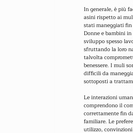
In generale, è più fa
asini rispetto ai mu
stati maneggiati fin
Donne e bambini in m
sviluppo spesso lavo
sfruttando la loro n
talvolta compromett
benessere. I muli s
difficili da manegg
sottoposti a trattam
Le interazioni uman
comprendono il compo
correttamente fin da
familiare. Le prefer
utilizzo, convinzion