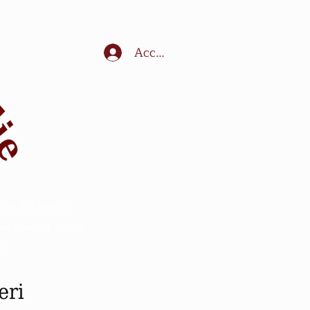
Accedi
muli in Francia
ne animali - sport
e