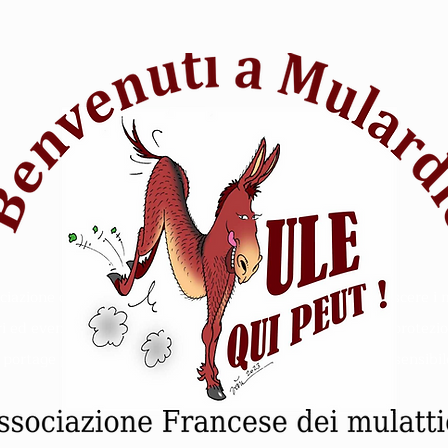
iazione di appassionati di equitazione che vuole far conoscere i 
ri ed eventi. Animale Mulo soccorso equitazione - Rifugio protezio
- portage pipistrello escursioni - competizione intelligenza sensibil