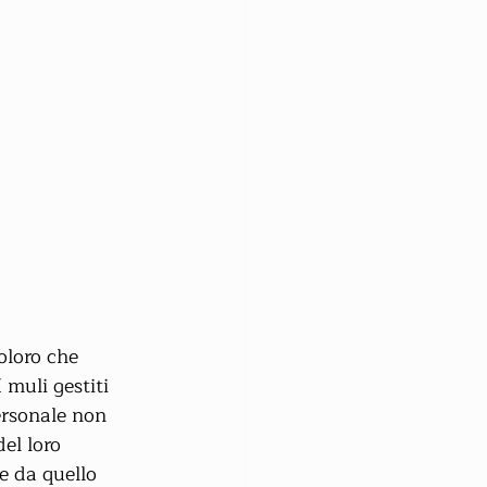
oloro che 
muli gestiti 
ersonale non 
el loro 
e da quello 