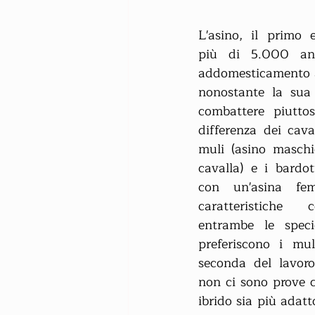
L'asino, il primo 
più di 5.000 ann
addomesticamento al
nonostante la sua 
combattere piuttos
differenza dei caval
muli (asino maschi
cavalla) e i bardott
con un'asina fem
caratteristiche 
entrambe le specie
preferiscono i muli
seconda del lavoro
non ci sono prove 
ibrido sia più adatto