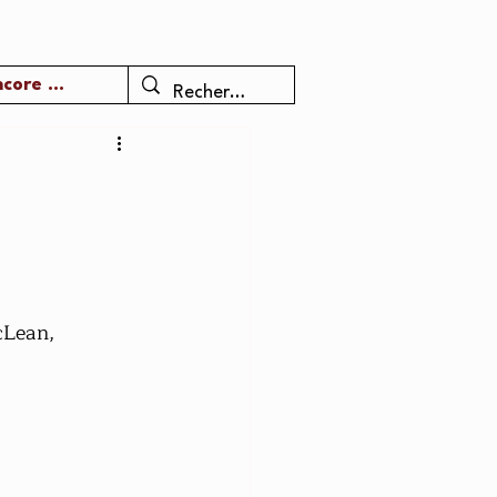
core ...
cLean, 