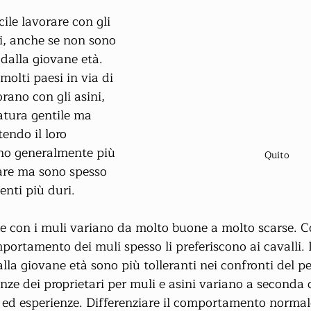
cile lavorare con gli 
li, anche se non sono 
 dalla giovane età. 
olti paesi in via di 
rano con gli asini, 
atura gentile ma 
endo il loro 
ono generalmente più 
Quito
iare ma sono spesso 
enti più duri.
e con i muli variano da molto buone a molto scarse. C
rtamento dei muli spesso li preferiscono ai cavalli. I 
lla giovane età sono più tolleranti nei confronti del p
enze dei proprietari per muli e asini variano a seconda d
i ed esperienze. Differenziare il comportamento normal