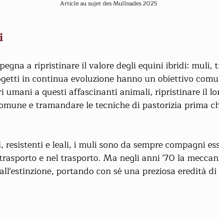
Article au sujet des MulInades 2025
i
gna a ripristinare il valore degli equini ibridi: muli, tr
rogetti in continua evoluzione hanno un obiettivo comu
ri umani a questi affascinanti animali, ripristinare il lo
omune e tramandare le tecniche di pastorizia prima c
ti, resistenti e leali, i muli sono da sempre compagni ess
l trasporto e nel trasporto. Ma negli anni '70 la meccani
all'estinzione, portando con sé una preziosa eredità d