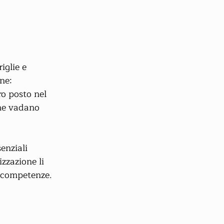
iglie e 
ne: 
ro posto nel 
he vadano 
enziali 
zzazione li 
i competenze.