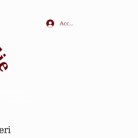
Accedi
muli in Francia
ne animali - sport
e