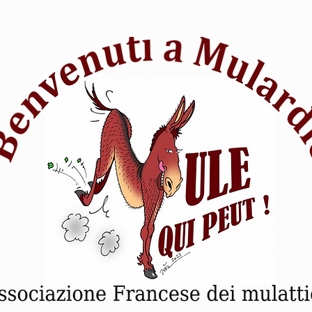
iazione di appassionati di equitazione che vuole far conoscere i 
ri ed eventi. Animale Mulo soccorso equitazione - Rifugio protezio
- portage pipistrello escursioni - competizione intelligenza sensibil