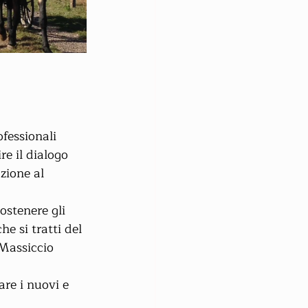
ofessionali 
re il dialogo 
azione al 
sostenere gli 
e si tratti del 
 Massiccio 
re i nuovi e 