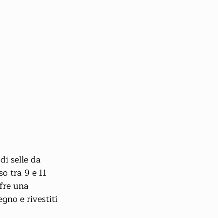
di selle da 
o tra 9 e 11 
ffre una 
gno e rivestiti 