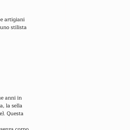
e artigiani 
no stilista 
e anni in 
, la sella 
e). Questa 
e senza corno