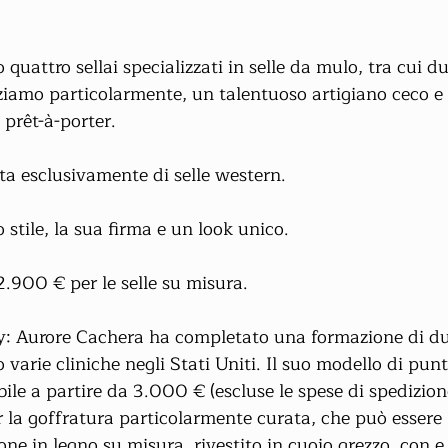
quattro sellai specializzati in selle da mulo, tra cui du
iamo particolarmente, un talentuoso artigiano ceco e u
prêt-à-porter.
ratta esclusivamente di selle western.
o stile, la sua firma e un look unico.
2.900 € per le selle su misura.
: Aurore Cachera ha completato una formazione di du
varie cliniche negli Stati Uniti. Il suo modello di punta
bile a partire da 3.000 € (escluse le spese di spedizion
er la goffratura particolarmente curata, che può essere 
one in legno su misura, rivestito in cuoio grezzo, con 