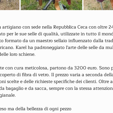
n artigiano con sede nella Repubblica Ceca con oltre 24
o per le sue selle di qualità, utilizzate in tutto il mo
tato formato da un maestro sellaio influenzato dalla trad
icano. Karel ha padroneggiato l'arte delle selle da mu
elle loro schiene.
zate con cura meticolosa, partono da 3200 euro. Sono p
coperto di fibra di vetro. Il prezzo varia a seconda della
oni scelte e delle richieste specifiche dei clienti. Oltre al
 da bagaglio e da sacca, sempre con la stessa attenzione
gianale.
eso ma della bellezza di ogni pezzo