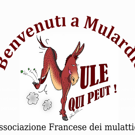
iazione di appassionati di equitazione che vuole far conoscere i 
ri ed eventi. Animale Mulo soccorso equitazione - Rifugio protezio
- portage pipistrello escursioni - competizione intelligenza sensibil