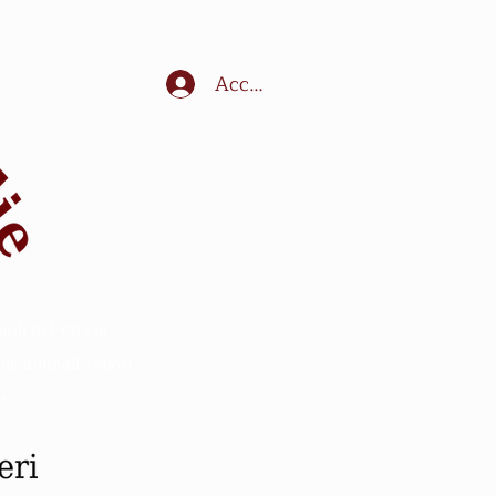
Accedi
muli in Francia
ne animali - sport
e