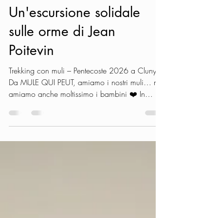
Mules Qui peut
26 apr
Tempo di lettura: 1 min
Evento
Un'escursione solidale
sulle orme di Jean
Poitevin
Trekking con muli – Pentecoste 2026 a Cluny
Da MULE QUI PEUT, amiamo i nostri muli… ma
amiamo anche moltissimo i bambini ❤️ In
occasione del weekend di Pentecoste 2026,
organizziamo un trekking con muli, muli ibridi e
bardotti a Cluny, aperto a tutti gli appassionati,
in un’atmosfera conviviale e solidale. 📅 Date e
luogo del trekking Date: 23, 24 e 25 maggio
2026 Luogo: zona di Cluny (Saona e Loira,