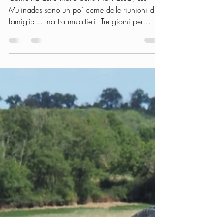
Mules Qui peut
12 apr
Tempo di lettura: 3 min
Evento
Le Mulinades 2026
Come ha detto molto bene Not’Pascal, Les
Mulinades sono un po’ come delle riunioni di
famiglia… ma tra mulattieri. Tre giorni per
ritrovarsi, fare nuove conoscenze, associare
nomi reali agli pseudonimi, condividere,
riflettere e imparare. Era la 3ª edizione, e ogni
volta se ne esce pieni di belle emozioni.
Quest’anno si è svolta a casa di Laurent
Balmana e Aurélia Pradeau, a Cosne-sur-Loire.
Accolti da Laurent e Aurélia, il luogo ha dato
una dimensione davvero speciale all’e