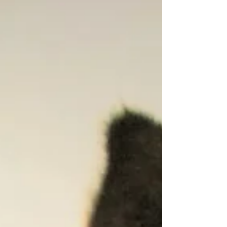
Francia) Formato: trekking a stella Questo
trekking di Pentecoste 2026 si sv