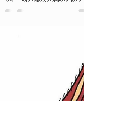
Mules Qui peut
31 mar
Tempo di lettura: 2 min
Evento
Allenamento al Mule
Mule Qui Peut
Lo diciamo e lo ripetiamo: una mula non si
lavora come un cavallo. Sì, esistono mule
“facili”… ma diciamolo chiaramente, non è la
norma. Eppure, molti mulattieri si ritrovano da
soli, un po’ persi, a cercare di cavarsela come
possono. Altri vogliono semplicemente fare un
passo in più, tirare fuori il meglio dalla loro
compagna, ma senza sapere davvero come
fare. Ed è proprio da qui che nascono i nostri
stage. Dall’anno scorso, Mule Qui Peut ha